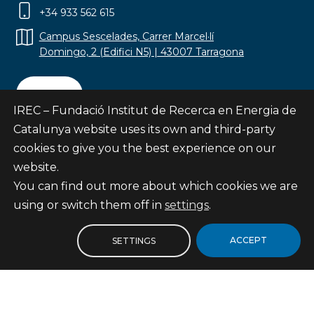
+34 933 562 615
Campus Sescelades, Carrer Marcel·lí
Domingo, 2 (Edifici N5) | 43007 Tarragona
Contact
IREC – Fundació Institut de Recerca en Energia de
Catalunya website uses its own and third-party
cookies to give you the best experience on our
website.
Subscribe
You can find out more about which cookies we are
© Fundació Institut de Recerca en Energia de
using or switch them off in
settings
.
Catalunya
Site map
ACCEPT
SETTINGS
Legal notice
Privacy Policy
Cookies Policy