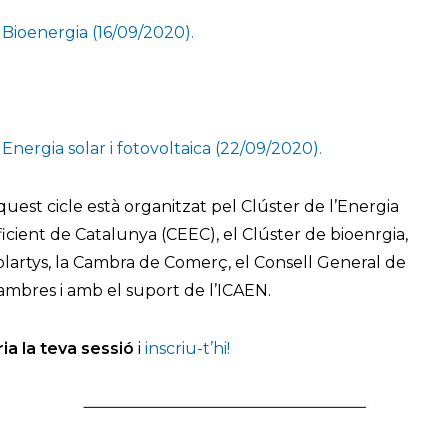
. Bioenergia (16/09/2020).
. Energia solar i fotovoltaica (22/09/2020).
quest cicle està organitzat pel Clúster de l’Energia
ficient de Catalunya (CEEC), el Clúster de bioenrgia,
olartys, la Cambra de Comerç, el Consell General de
ambres i amb el suport de l’ICAEN.
ria la teva sessió
i
inscriu-t’hi!