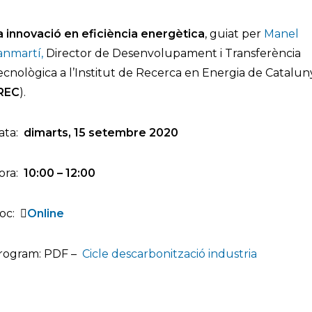
a innovació en eficiència energètica
, guiat per
Manel
anmartí,
Director de Desenvolupament i Transferència
ecnològica a l’Institut de Recerca en Energia de Catalun
REC
).
ata:
dimarts,
15 setembre 2020
ora:
10:00 – 12:00
oc:
Online
rogram: PDF –
Cicle descarbonització industria