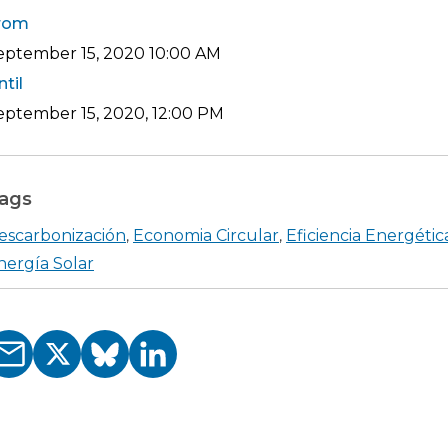
rom
eptember 15, 2020
10:00 AM
ntil
eptember 15, 2020, 12:00 PM
ags
escarbonización
Economia Circular
Eficiencia Energétic
,
,
nergía Solar