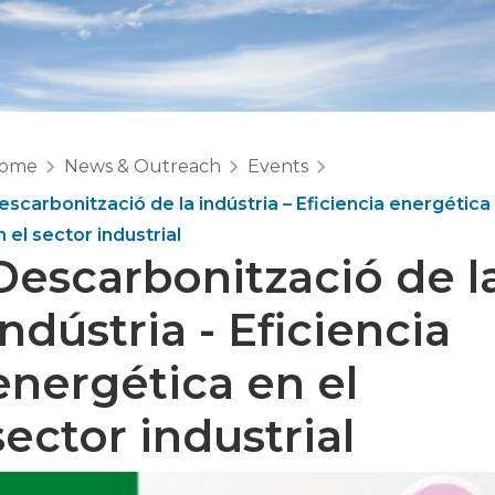
ome
News & Outreach
Events
escarbonització de la indústria – Eficiencia energética
n el sector industrial
Descarbonització de l
indústria - Eficiencia
energética en el
sector industrial