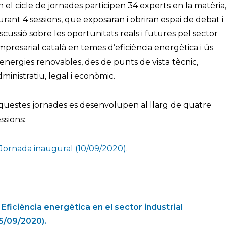
n el cicle de jornades participen 34 experts en la matèria
urant 4 sessions, que exposaran i obriran espai de debat i
iscussió sobre les oportunitats reals i futures pel sector
mpresarial català en temes d’eficiència energètica i ús
’energies renovables, des de punts de vista tècnic,
dministratiu, legal i econòmic.
questes jornades es desenvolupen al llarg de quatre
ssions:
. Jornada inaugural (10/09/2020)
.
. Eficiència energètica en el sector industrial
15/09/2020).