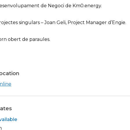
esenvolupament de Negoci de Km0.energy.
rojectes singulars – Joan Geli, Project Manager d’Engie.
orn obert de paraules.
ocation
Shearch in google maps Online
nline
ates
vailable
h