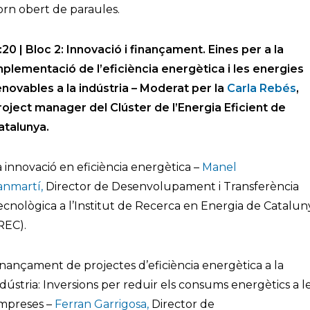
orn obert de paraules.
1:20 | Bloc 2: Innovació i finançament. Eines per a la
mplementació de l’eficiència energètica i les energies
enovables a la indústria – Moderat per la
Carla Rebés
,
roject manager del Clúster de l’Energia Eficient de
atalunya.
a innovació en eficiència energètica –
Manel
anmartí,
Director de Desenvolupament i Transferència
ecnològica a l’Institut de Recerca en Energia de Catalun
IREC).
inançament de projectes d’eficiència energètica a la
ndústria: Inversions per reduir els consums energètics a l
mpreses –
Ferran Garrigosa,
Director de