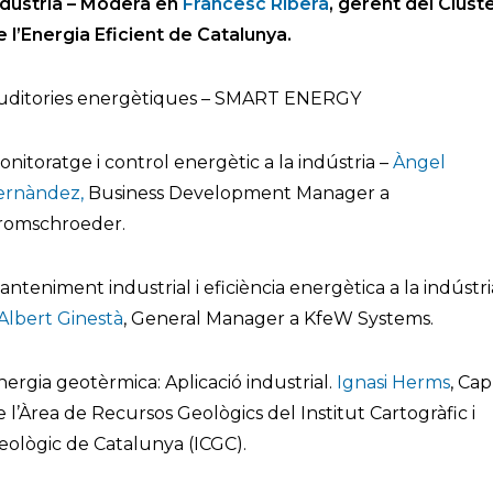
ndústria – Modera en
Francesc Ribera
, gerent del Clúst
e l’Energia Eficient de Catalunya.
uditories energètiques – SMART ENERGY
onitoratge i control energètic a la indústria –
Àngel
ernàndez,
Business Development Manager a
romschroeder.
anteniment industrial i eficiència energètica a la indústri
Albert Ginestà
, General Manager a KfeW Systems.
nergia geotèrmica: Aplicació industrial.
Ignasi Herms
, Cap
e l’Àrea de Recursos Geològics del Institut Cartogràfic i
eològic de Catalunya (ICGC).