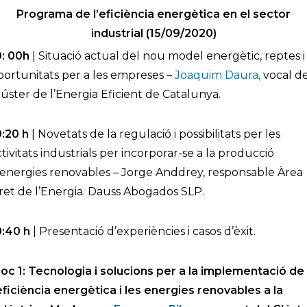
Programa de l’eficiència energètica en el sector
industrial (15/09/2020)
0: 00h
| Situació actual del nou model energètic, reptes i
portunitats per a les empreses –
Joaquim Daura,
vocal de
lúster de l’Energia Eficient de Catalunya.
0:20 h
| Novetats de la regulació i possibilitats per les
ctivitats industrials per incorporar-se a la producció
’energies renovables – Jorge Anddrey, responsable Àrea
ret de l’Energia. Dauss Abogados SLP.
0:40 h
| Presentació d’experiències i casos d’èxit.
loc 1: Tecnologia i solucions per a la implementació de
’eficiència energètica i les energies renovables a la