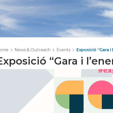
ome
News & Outreach
Events
Exposició “Gara i 
Exposició “Gara i l’en