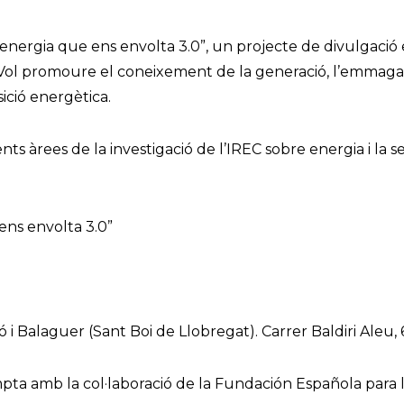
l’energia que ens envolta 3.0”, un projecte de divulgació 
 Vol promoure el coneixement de la generació, l’emmagatz
sició energètica.
nts àrees de la investigació de l’IREC sobre energia i l
uer, Carrer Baldiri Aleu, 6, Sant Boi de Llobregat, Barc
 ens envolta 3.0”
ó i Balaguer (Sant Boi de Llobregat). Carrer Baldiri Aleu
a amb la col·laboració de la Fundación Española para la 