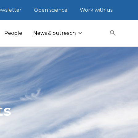
wsletter
Open science
Work with us
People
News & outreach
ts