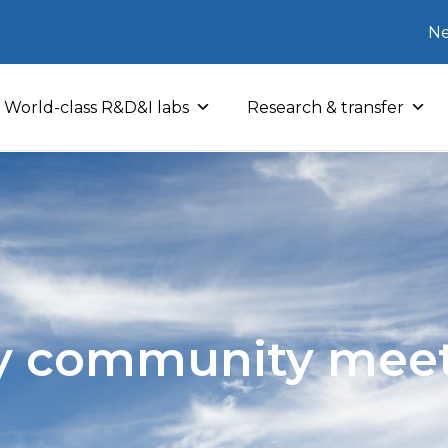
Ne
World-class R&D&I labs
Research & transfer
y community mee