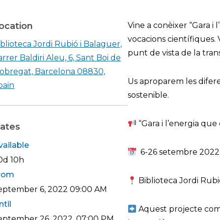
ocation
Vine a conèixer “Gara i 
vocacions científiques.
iblioteca Jordi Rubió i Balaguer,
punt de vista de la tran
rrer Baldiri Aleu, 6, Sant Boi de
lobregat, Barcelona 08830,
Us aproparem les difere
Shearch in google maps Biblioteca Jordi Rubió i Balag
pain
sostenible.
“Gara i l’energia que
ates
vailable
6-26 setembre 2022
0d 10h
rom
Biblioteca Jordi Rubi
eptember 6, 2022
09:00 AM
ntil
Aquest projecte compt
eptember 26, 2022, 07:00 PM