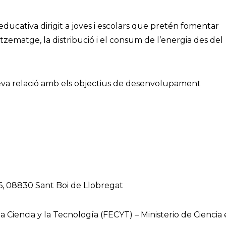
educativa dirigit a joves i escolars que pretén fomentar
ematge, la distribució i el consum de l’energia des del
a seva relació amb els objectius de desenvolupament
elona 08830, Spain
, 6, 08830 Sant Boi de Llobregat
Ciencia y la Tecnología (FECYT) – Ministerio de Ciencia 