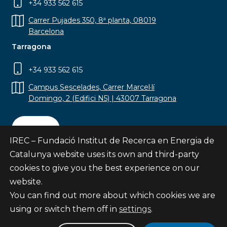
+34 933 562 615
Carrer Pujades 350, 8ª planta, 08019
Barcelona
Tarragona
+34 933 562 615
Campus Sescelades, Carrer Marcel·lí
Domingo, 2 (Edifici N5) | 43007 Tarragona
Contact
IREC – Fundació Institut de Recerca en Energia de
Catalunya website uses its own and third-party
cookies to give you the best experience on our
website.
Subscribe
You can find out more about which cookies we are
© Fundació Institut de Recerca en Energia de
using or switch them off in
settings
.
Catalunya