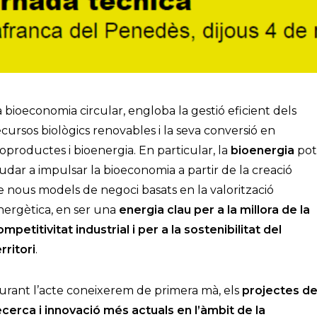
a bioeconomia circular, engloba la gestió eficient dels
ecursos biològics renovables i la seva conversió en
ioproductes i bioenergia. En particular, la
bioenergia
pot
judar a impulsar la bioeconomia a partir de la creació
e nous models de negoci basats en la valorització
nergètica, en ser una
energia clau per a la millora de la
ompetitivitat industrial i per a la sostenibilitat del
rritori
.
urant l’acte coneixerem de primera mà, els
projectes d
ecerca i innovació més actuals en l’àmbit de la