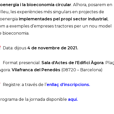
ioenergia i la bioeconomia circular
. Alhora, posarem en
elleu, les experiències més singulars en projectes de
ioenergia
implementades pel propi sector industrial
,
om a exemples d’empreses tractores per un nou model
e bioeconomia.
Data: dijous
4 de novembre de 2021.
Format presencial:
Sala d’Actes de l’Edifici Àgora
. Pla
’Àgora.
Vilafranca del Penedès
(08720 – Barcelona)
Registre: a través de l’
enllaç d’inscripcions
.
rograma de la jornada disponible
aquí
.