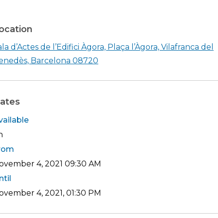
ocation
la d’Actes de l’Edifici Àgora, Plaça l’Àgora, Vilafranca del
Shearch in google maps Sala d’A
enedès, Barcelona 08720
ates
vailable
h
rom
ovember 4, 2021
09:30 AM
ntil
ovember 4, 2021, 01:30 PM