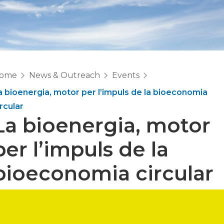
ome
News & Outreach
Events
a bioenergia, motor per l’impuls de la bioeconomia
ircular
La bioenergia, motor
per l’impuls de la
bioeconomia circular