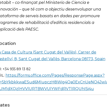
etabit – co-finançat pel Ministerio de Ciencia e
nnovación – que té com a objectiu desenvolupar una
lataforma de serveis basats en dades per promoure
rogrames de rehabilitació d’edificis residencials a
’aplicació dels PAESC.
ocation
a Casa de Cultura (Sant Cugat del Vallès), Carrer de
S
astellví, 8, Sant Cugat del Vallès, Barcelona 08173, Spain
l: +34 935 89 13 82
https://forms.office.com/Pages/ResponsePage.aspx?
RL:
d=5bYkbkkwaESud6MIupczH8Wig4Qa0ExCnUeNO4JwI
UM1dXQzlHVVlURTBWVUlYWFdRVTlRQUhISi4u
ates