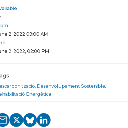
vailable
h
rom
une 2, 2022
09:00 AM
ntil
une 2, 2022, 02:00 PM
ags
escarbonitzacio
Desenvolupament Sostenible
,
,
ehabilitació Energètica