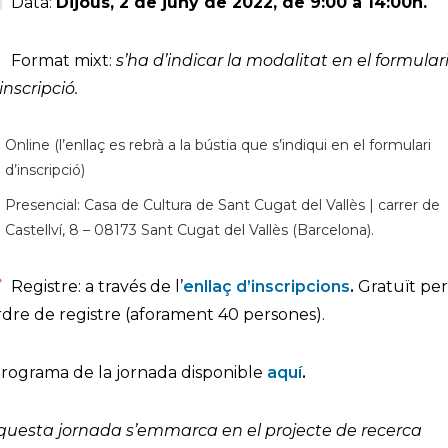
Data:
Dijous, 2 de juny de 2022,
de 9:00 a 14:00h.
Format mixt:
s’ha d’indicar la modalitat en el formular
inscripció.
Online (l’enllaç es rebrà a la bústia que s’indiqui en el formulari
d’inscripció)
Presencial: Casa de Cultura de Sant Cugat del Vallès | carrer de
Castellví, 8 – 08173 Sant Cugat del Vallès (Barcelona).
Registre: a través de l’
enllaç d’inscripcions
.
Gratuït pe
rdre de registre (aforament 40 persones).
rograma de la jornada disponible
aquí
.
questa jornada s’emmarca en el projecte de recerca