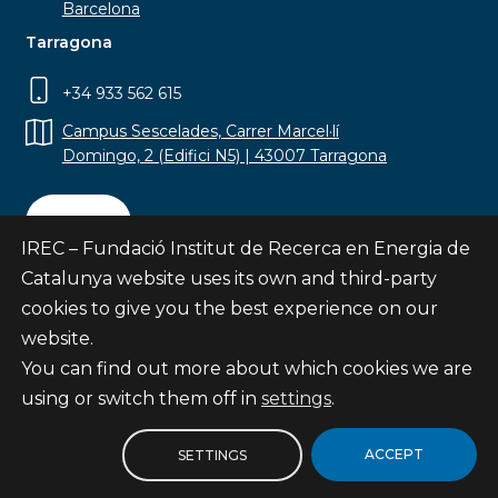
Barcelona
Tarragona
+34 933 562 615
Campus Sescelades, Carrer Marcel·lí
Domingo, 2 (Edifici N5) | 43007 Tarragona
Contact
IREC – Fundació Institut de Recerca en Energia de
Catalunya website uses its own and third-party
cookies to give you the best experience on our
website.
Subscribe
You can find out more about which cookies we are
© Fundació Institut de Recerca en Energia de
using or switch them off in
settings
.
Catalunya
Site map
ACCEPT
SETTINGS
Legal notice