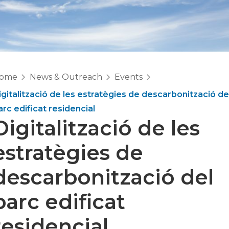
ome
News & Outreach
Events
igitalització de les estratègies de descarbonització de
arc edificat residencial
Digitalització de les
estratègies de
descarbonització del
parc edificat
residencial