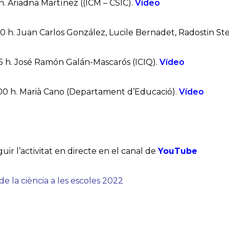
5 h. Ariadna Martínez ((ICM – CSIC).
Vídeo
1.30 h. Juan Carlos González, Lucile Bernadet, Radostin St
2.45 h. José Ramón Galán-Mascarós (ICIQ).
Vídeo
4.00 h. Marià Cano (Departament d’Educació).
Vídeo
ir l’activitat en directe en el canal de
YouTube
de la ciència a les escoles 2022