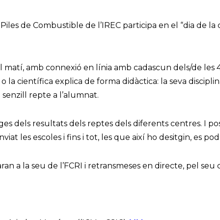
Piles de Combustible de l’IREC participa en el “dia de la 
l matí, amb connexió en línia amb cadascun dels/de les 4 
ic o la científica explica de forma didàctica: la seva discipl
 senzill repte a l’alumnat.
es dels resultats dels reptes dels diferents centres. I p
at les escoles i fins i tot, les que així ho desitgin, es
aran a la seu de l’FCRI i retransmeses en directe, pel seu