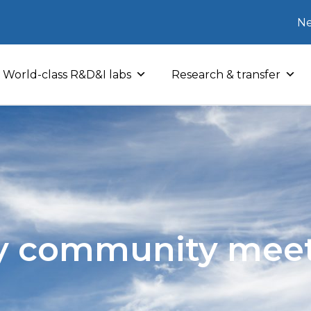
Ne
World-class R&D&I labs
Research & transfer
y community mee