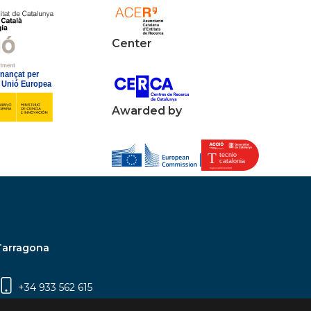
Center
Awarded by
Tarragona
+34 933 562 615