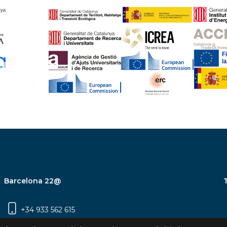
Barcelona 22@
+34 933 562 615