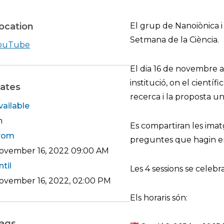
ocation
El grup de Nanoiònica i 
Setmana de la Ciència.
Shearch in google maps YouTube
ouTube
El dia 16 de novembre a
institució, on el científ
ates
recerca i la proposta un
vailable
h
Es compartiran les imatg
rom
preguntes que hagin envi
ovember 16, 2022
09:00 AM
ntil
Les 4 sessions se celebr
ovember 16, 2022, 02:00 PM
Els horaris són:
ags