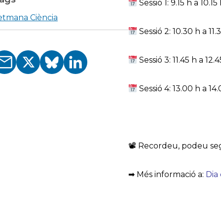
Sessió 1: 9.15 h a 10.1
etmana Ciència
Sessió 2: 10.30 h a 1
Sessió 3: 11.45 h a 1
Sessió 4: 13.00 h a 1
📽 Recordeu, podeu segu
➡ Més informació a:
Dia 