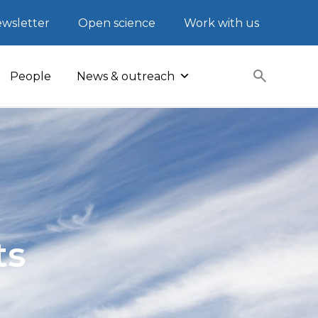
wsletter
Open science
Work with us
People
News & outreach
ts