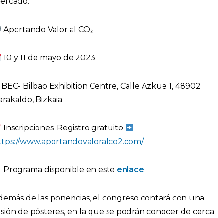
ercado.
Aportando Valor al CO₂
10 y 11 de mayo de 2023
BEC- Bilbao Exhibition Centre, Calle Azkue 1, 48902
arakaldo, Bizkaia
Inscripciones: Registro gratuito
ttps://www.aportandovaloralco2.com/
Programa disponible en este
enlace
.
demás de las ponencias, el congreso contará con una
esión de pósteres, en la que se podrán conocer de cerca