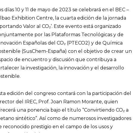
os días 10 y 11 de mayo de 2023 se celebrará en el BEC –
ilbao Exhibition Centre, la cuarta edición de la jornada
Aportando Valor al CO₂’. Este evento está organizado
onjuntamente por las Plataformas Tecnológicas y de
nnovación Españolas del CO₂ (PTECO2) y de Química
ostenible (SusChem-España) con el objetivo de crear un
spacio de encuentro y discusión que contribuya a
rtalecer la investigación, la innovación y el desarrollo
ostenible.
sta edición del congreso contará con la participación del
irector del IREC, Prof. Joan Ramon Morante, quien
frecerá una ponencia bajo el título “Convirtiendo CO₂ a
etano sintético”. Así como de numerosos investigadores
e reconocido prestigio en el campo de los usos y