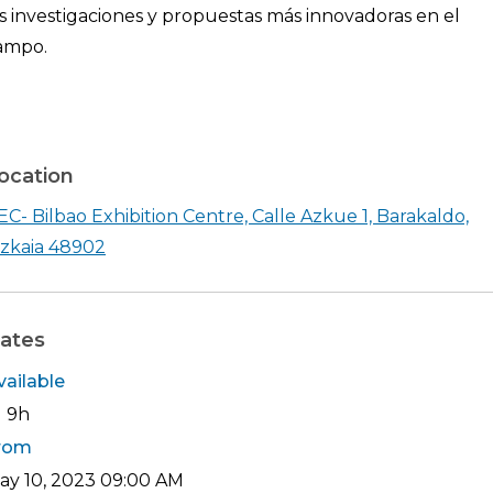
as investigaciones y propuestas más innovadoras en el
ampo.
ocation
EC- Bilbao Exhibition Centre, Calle Azkue 1, Barakaldo,
Shearch in google maps BEC- Bilbao Exhibiti
izkaia 48902
ates
vailable
d 9h
rom
ay 10, 2023
09:00 AM