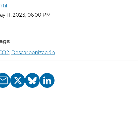
ntil
ay 11, 2023, 06:00 PM
ags
CO2
Descarbonización
,