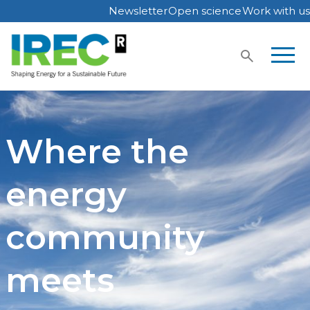
Newsletter
Open science
Work with us
Skip
to
content
Where the
energy
community
meets