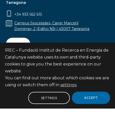
Tarragona
+34 933 562 615
Campus Sescelades, Carrer Marcel·lí
Domingo, 2 (Edifici N5) | 43007 Tarragona
Contact
IREC – Fundació Institut de Recerca en Energia de
Catalunya website uses its own and third-party
cookies to give you the best experience on our
website.
Subscribe
You can find out more about which cookies we are
© Fundació Institut de Recerca en Energia de
using or switch them off in
settings
.
Catalunya
Site map
ACCEPT
SETTINGS
Legal notice
Privacy Policy