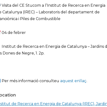
Visita del CE Stucom a l’Institut de Recerca en Energia
e Catalunya (IREC) – Laboratoris del departament de
anoiònica i Piles de Combustible
04 de febrer
Institut de Recerca en Energia de Catalunya – Jardins 
es Dones de Negre, 1. 2p.
Per més informació consulteu
aquest enllaç
.
ocation
nstitut de Recerca en Energia de Catalunya (IREC), Jardi