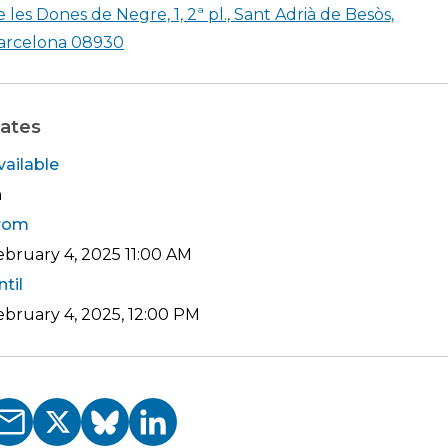
e les Dones de Negre, 1, 2ª pl., Sant Adrià de Besòs,
Shearch in google maps Institut de Recer
arcelona 08930
ates
vailable
h
rom
ebruary 4, 2025
11:00 AM
ntil
ebruary 4, 2025, 12:00 PM