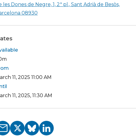
e les Dones de Negre, 1, 2ª pl., Sant Adrià de Besòs,
Shearch in google maps Institut de Recer
arcelona 08930
ates
vailable
0m
rom
arch 11, 2025
11:00 AM
ntil
arch 11, 2025, 11:30 AM