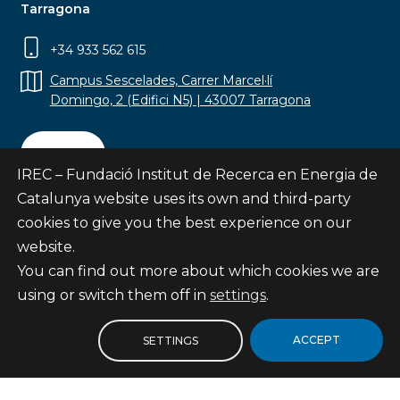
Tarragona
+34 933 562 615
Campus Sescelades, Carrer Marcel·lí
Domingo, 2 (Edifici N5) | 43007 Tarragona
Contact
IREC – Fundació Institut de Recerca en Energia de
Catalunya website uses its own and third-party
cookies to give you the best experience on our
website.
Subscribe
You can find out more about which cookies we are
© Fundació Institut de Recerca en Energia de
using or switch them off in
settings
.
Catalunya
Site map
ACCEPT
SETTINGS
Legal notice
Privacy Policy