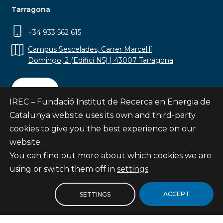
Tarragona
+34 933 562 615
Campus Sescelades, Carrer Marcel·lí
Domingo, 2 (Edifici N5) | 43007 Tarragona
Contact
IREC – Fundació Institut de Recerca en Energia de
Catalunya website uses its own and third-party
cookies to give you the best experience on our
website.
Subscribe
You can find out more about which cookies we are
© Fundació Institut de Recerca en Energia de
using or switch them off in
settings
.
Catalunya
Site map
ACCEPT
SETTINGS
Legal notice