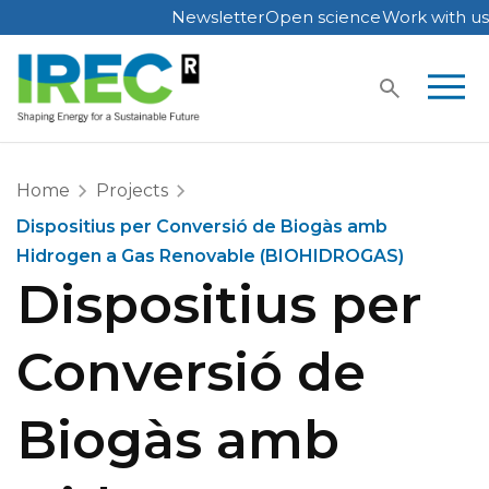
Newsletter
Open science
Work with us
Skip
to
content
Home
Projects
Dispositius per Conversió de Biogàs amb
Hidrogen a Gas Renovable (BIOHIDROGAS)
Dispositius per
Conversió de
Biogàs amb