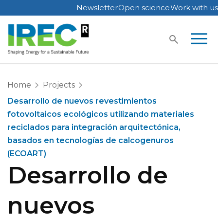
Newsletter
Open science
Work with us
Skip
to
content
Home
Projects
Desarrollo de nuevos revestimientos
fotovoltaicos ecológicos utilizando materiales
reciclados para integración arquitectónica,
basados en tecnologías de calcogenuros
(ECOART)
Desarrollo de
nuevos