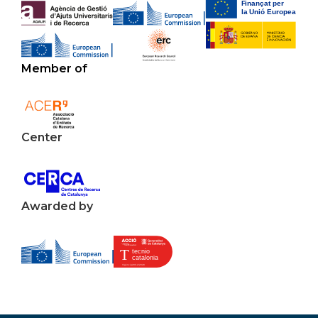
Member of
Center
Awarded by