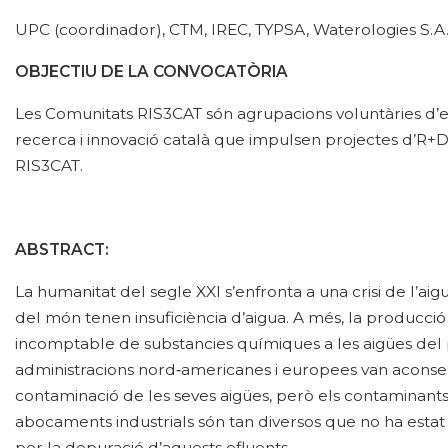
UPC (coordinador), CTM, IREC, TYPSA, Waterologies S.A., L
OBJECTIU DE LA CONVOCATÒRIA
Les Comunitats RIS3CAT són agrupacions voluntàries d’
recerca i innovació català que impulsen projectes d’R+D+i
RIS3CAT.
ABSTRACT:
La humanitat del segle XXI s’enfronta a una crisi de l’ai
del món tenen insuficiència d’aigua. A més, la producció
incomptable de substancies químiques a les aigües del p
administracions nord‐americanes i europees van aconse
contaminació de les seves aigües, però els contaminant
abocaments industrials són tan diversos que no ha estat
per la depuració d’aquests efluents.