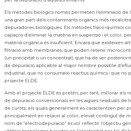
Els mètodes biològics només permeten l’eliminació de 
una gran part dels contaminants orgànics més recalcitr
depuradores biològiques. Els mètodes físico-químics con
capaços d’eliminar la matèria en suspensió i el color, per
matèria orgànica és insuficient. Encara que existeixen al
filtració amb membranes, que poden retenir microcont
(un precipitat o un concentrat) que ha de ser posterior
de depuració aplicable al major nombre possible d’efl
industrial, que no consumeixi reactius químics i que no p
projecte ELDE.
Amb el projecte ELDE es pretén, per tant, millorar els 
de depuració convencionals en les aigües residuals de tre
de curtits, els quals generalment es caracteritzen per 
principalment en relació al color, elevat contingut de matè
nom de “electrodepuració” es vol reflectir l’objectiu ge
utilitzar tecnologies basades en l’electricitat per tal d’