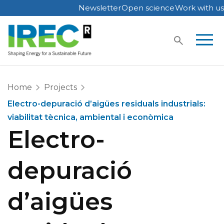
Newsletter
Open science
Work with us
Skip
to
content
Home
Projects
Electro-depuració d’aigües residuals industrials:
viabilitat tècnica, ambiental i econòmica
Electro-
depuració
d’aigües