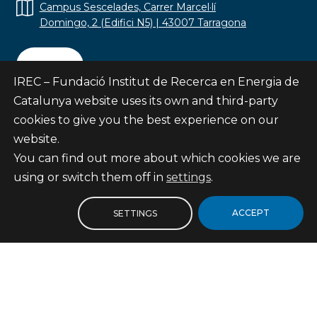
Campus Sescelades, Carrer Marcel·lí
Domingo, 2 (Edifici N5) | 43007 Tarragona
Contact
IREC – Fundació Institut de Recerca en Energia de
Catalunya website uses its own and third-party
cookies to give you the best experience on our
website.
Subscribe
You can find out more about which cookies we are
© Fundació Institut de Recerca en Energia de
using or switch them off in
settings
.
Catalunya
Site map
ACCEPT
SETTINGS
Legal notice
Privacy Policy
Cookies Policy
Internal Reporting Channel