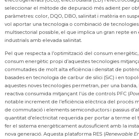
seleccionar el mètode de depuració més adient per obt
paràmetres: color, DQO, DBO, salinitat i matèria en susp
vol aportar una tecnologia o combinació de tecnologies 
multisectorial possible, el que implica un gran repte en
industrials amb elevada salinitat.
Pel que respecta a l’optimització del consum energètic,
consum energètic propi d’aquestes tecnologies mitjançan
commutades de molt alta eficiència i densitat de potènc
basades en tecnologia de carbur de silici (SiC) i en topo
aquestes noves tecnologies permetran, per una banda, 
reactiva consumida mitjançant l’ús de controls PFC (
Pow
notable increment de l’eficiència elèctrica del procés 
de commutació i elements semiconductors i passius d’al
quantitat d’electricitat requerida per portar a terme e
fer el sistema energèticament autosuficient amb la insta
nova generació. Aquesta plataforma RES (
Renewable En