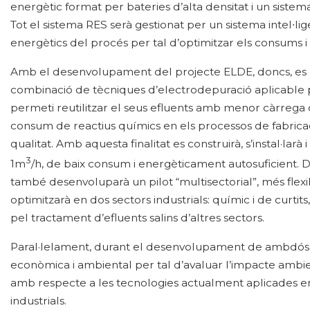
energètic format per bateries d’alta densitat i un siste
Tot el sistema RES serà gestionat per un sistema intel∙lig
energètics del procés per tal d’optimitzar els consums i
Amb el desenvolupament del projecte ELDE, doncs, es 
combinació de tècniques d’electrodepuració aplicable 
permeti reutilitzar el seus efluents amb menor càrrega o
consum de reactius químics en els processos de fabricac
qualitat. Amb aquesta finalitat es construirà, s’instal·lar
3
1m
/h, de baix consum i energèticament autosuficient. 
també desenvoluparà un pilot “multisectorial”, més flexibl
optimitzarà en dos sectors industrials: químic i de curti
pel tractament d’efluents salins d’altres sectors.
Paral·lelament, durant el desenvolupament de ambdós pil
econòmica i ambiental per tal d’avaluar l’impacte ambien
amb respecte a les tecnologies actualment aplicades en
industrials.