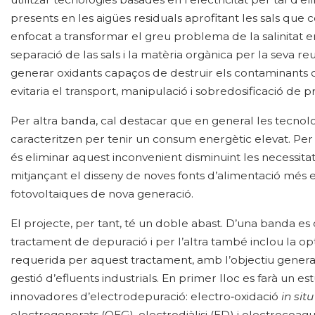
presents en les aigües residuals aprofitant les sals que
enfocat a transformar el greu problema de la salinitat en 
separació de las sals i la matèria orgànica per la seva reut
generar oxidants capaços de destruir els contaminants o
evitaria el transport, manipulació i sobredosificació de 
Per altra banda, cal destacar que en general les tecnol
caracteritzen per tenir un consum energètic elevat. Per
és eliminar aquest inconvenient disminuint les necessit
mitjançant el disseny de noves fonts d’alimentació més efi
fotovoltaiques de nova generació.
El projecte, per tant, té un doble abast. D’una banda es 
tractament de depuració i per l’altra també inclou la o
requerida per aquest tractament, amb l’objectiu general 
gestió d’efluents industrials. En primer lloc es farà un 
innovadores d’electrodepuració: electro‐oxidació
in sit
electrogenerats (OEG), electrodiàlisi (ED) i electrocoag