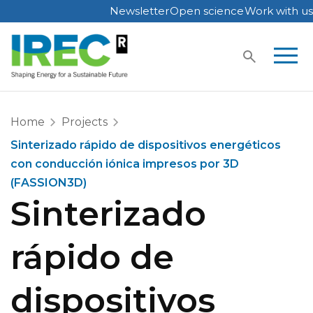
Newsletter
Open science
Work with us
Skip
to
content
Home
Projects
Sinterizado rápido de dispositivos energéticos
con conducción iónica impresos por 3D
(FASSION3D)
Sinterizado
rápido de
dispositivos