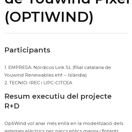
(OPTIWIND)
Participants
1. EMPRESA: Nórdicos Link SL (filial catalana de
Youwind Renewables ehf. – Islàndia)
2. TECNIO: IREC i UPC-CITCEA
Resum executiu del projecte
R+D
OptiWind vol anar més enllà en la modelització dels
sistemes elèctrics per parcs eòlics marins i flotants.