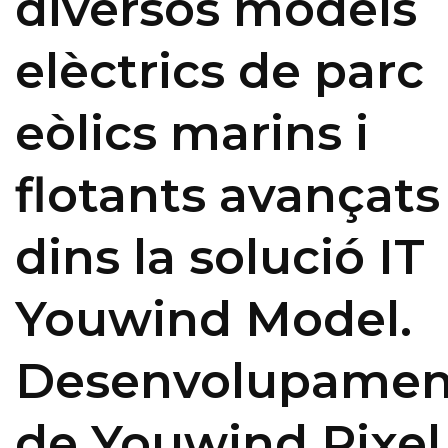
diversos models
elèctrics de parc
eòlics marins i
flotants avançats
dins la solució IT
Youwind Model.
Desenvolupamen
de Youwind Pixel