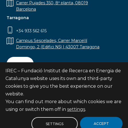
Carrer Pujades 350, 8ª planta, 08019
Barcelona
Tarragona
+34 933 562 615
Campus Sescelades, Carrer Marcel·lí
Domingo, 2 (Edifici N5) | 43007 Tarragona
Contact
IREC – Fundació Institut de Recerca en Energia de
Catalunya website uses its own and third-party
cookies to give you the best experience on our
website.
Subscribe
You can find out more about which cookies we are
© Fundació Institut de Recerca en Energia de
using or switch them off in
settings
.
Catalunya
Site map
ACCEPT
SETTINGS