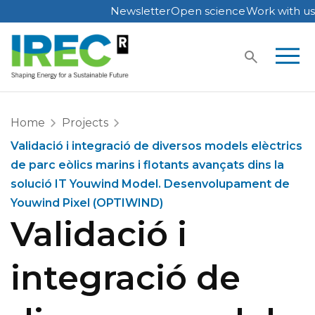
Newsletter
Open science
Work with us
Skip
to
content
Home
Projects
Validació i integració de diversos models elèctrics
de parc eòlics marins i flotants avançats dins la
solució IT Youwind Model. Desenvolupament de
Youwind Pixel (OPTIWIND)
Validació i
integració de