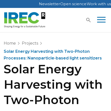
Newsletter
Open science
Work with us
Skip
to
content
Home
Projects
Solar Energy Harvesting with Two-Photon
Processes: Nanoparticle-based light sensitizers
Solar Energy
Harvesting with
Two-Photon