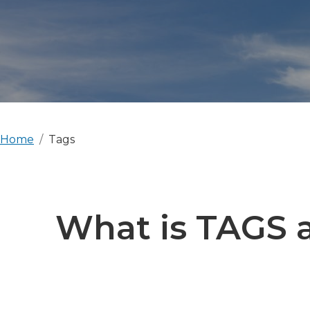
Home
Tags
What is TAGS a