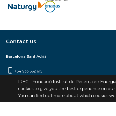
Contact us
Barcelona Sant Adrià
+34 933 562 615
Carrer Jardins de les Dones de Negre, 1, 2a
IREC – Fundació Institut de Recerca en Energia
planta | 08930 Sant Adrià de Besòs
cookies to give you the best experience on our
(Barcelona)
You can find out more about which cookies we 
Contact