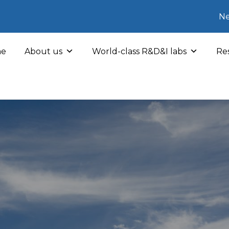
Ne
e
About us
World-class R&D&I labs
Res