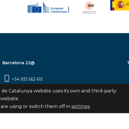
Barcelona 22@
+34 933 562 615
Carrer Pujades 350, 8ª planta, 08019
 de Catalunya website uses its own and third-party
Barcelona
 website.
are using or switch them off in
settings
.
Subscribe