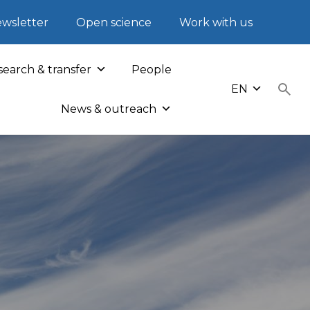
wsletter
Open science
Work with us
earch & transfer
People
EN
News & outreach