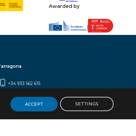
Awarded by
Tarragona
+34 933 562 615
Campus Sescelades, Carrer Marcel·lí Domingo,
2 (Edifici N5) | 43007 Tarragona
SETTINGS
ACCEPT