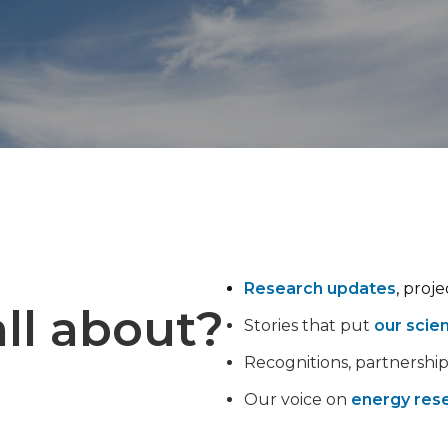
Research updates
, proj
ll about?
Stories that put
our scie
Recognitions, partnershi
Our voice on
energy rese