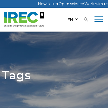
Newsletter
Open science
Work with us
Skip
to
EN
content
Tags