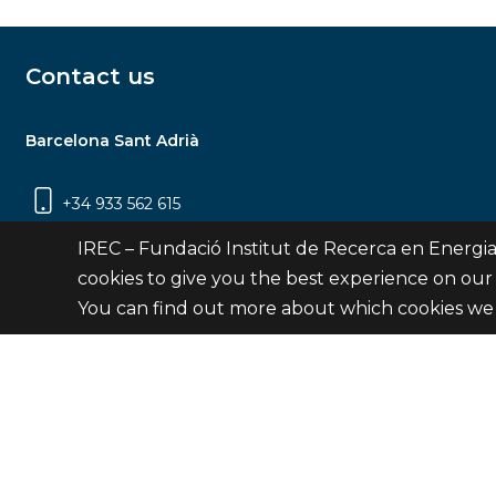
Contact us
Barcelona Sant Adrià
+34 933 562 615
Carrer Jardins de les Dones de Negre, 1, 2a
IREC – Fundació Institut de Recerca en Energia
planta | 08930 Sant Adrià de Besòs
cookies to give you the best experience on our
(Barcelona)
You can find out more about which cookies we 
Contact
© Fundació Institut de Recerca en Energia de Catalu
Site 