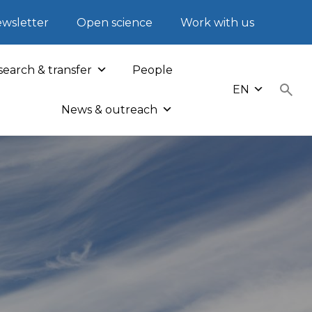
wsletter
Open science
Work with us
earch & transfer
People
EN
News & outreach