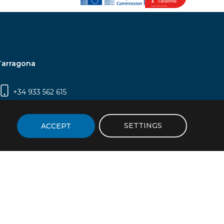
Tarragona
+34 933 562 615
Campus Sescelades, Carrer Marcel·lí Domingo,
2 (Edifici N5) | 43007 Tarragona
SETTINGS
ACCEPT
icy