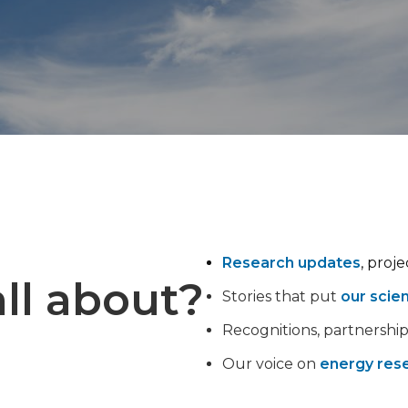
Research updates
, proj
ll about?
Stories that put
our scie
Recognitions, partnershi
Our voice on
energy rese