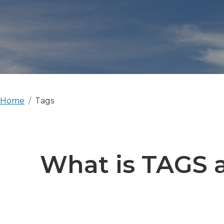
Home
Tags
What is TAGS a