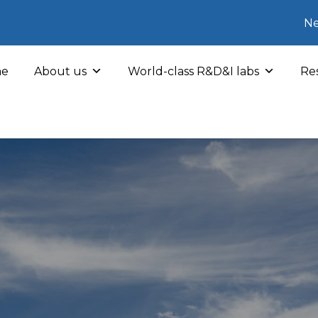
Ne
e
About us
World-class R&D&I labs
Res