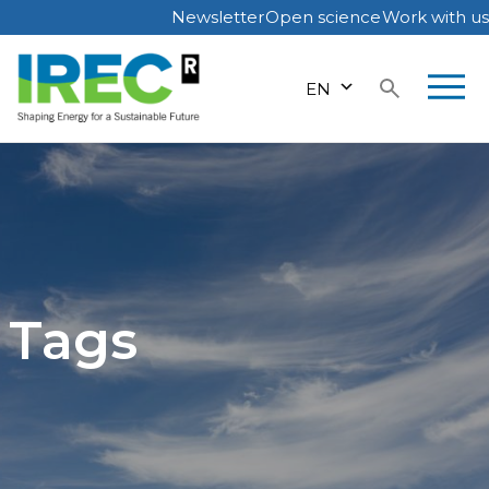
Newsletter
Open science
Work with us
Skip
to
EN
content
Tags