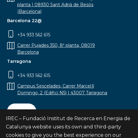
planta | 08930 Sant Adrià de Besòs
(Barcelona)
Barcelona 22@
+34 933 562 615
Carrer Pujades 350, 8ª planta, 08019
Barcelona
Tarragona
+34 933 562 615
Campus Sescelades, Carrer Marcel·lí
Domingo, 2 (Edifici N5) | 43007 Tarragona
Contact
IREC – Fundació Institut de Recerca en Energia de
Catalunya website uses its own and third-party
cookies to give you the best experience on our