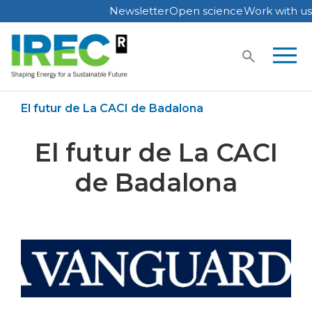
Newsletter
Open science
Work with us
Skip
to
content
Home
IREC in media
El futur de La CACI de Badalona
El futur de La CACI
de Badalona