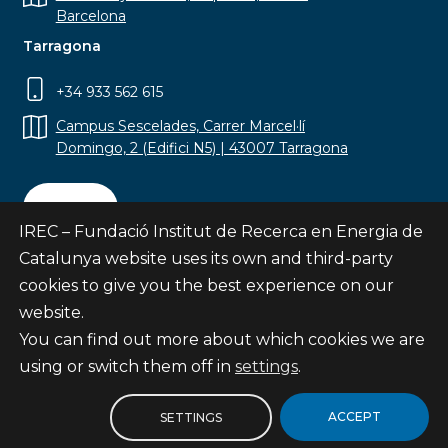
Barcelona
Tarragona
+34 933 562 615
Campus Sescelades, Carrer Marcel·lí
Domingo, 2 (Edifici N5) | 43007 Tarragona
Contact
IREC – Fundació Institut de Recerca en Energia de
Catalunya website uses its own and third-party
cookies to give you the best experience on our
website.
Subscribe
You can find out more about which cookies we are
© Fundació Institut de Recerca en Energia de
using or switch them off in
settings
.
Catalunya
Site map
ACCEPT
SETTINGS