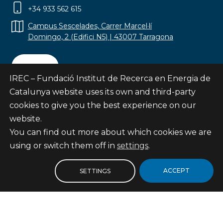
+34 933 562 615
Campus Sescelades, Carrer Marcel·lí
Domingo, 2 (Edifici N5) | 43007 Tarragona
Contact
IREC – Fundació Institut de Recerca en Energia de
Catalunya website uses its own and third-party
cookies to give you the best experience on our
website.
Subscribe
You can find out more about which cookies we are
© Fundació Institut de Recerca en Energia de
using or switch them off in
settings
.
Catalunya
Site map
ACCEPT
SETTINGS
Legal notice
Privacy Policy
Cookies Policy